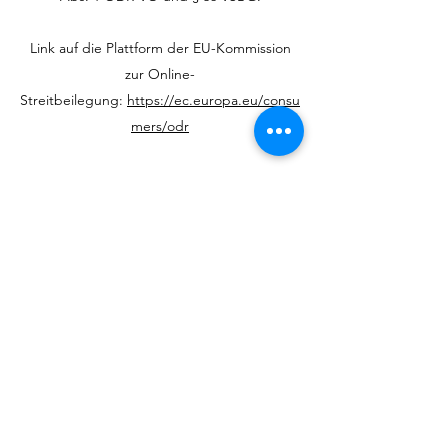
Link auf die Plattform der EU-Kommission
zur Online-
Streitbeilegung:
https://ec.europa.eu/consu
mers/odr
Zur Teilnahme an einem
Streitbeilegungsverfahren vor einer
Verbraucherschlichtungsstelle sind wir nicht
verpflichtet und grundsätzlich nicht bereit.
Weitere Informationen
unter:
www.abmahnung.de/os-plattform/
Bremer Straße 67
10551 Berlin