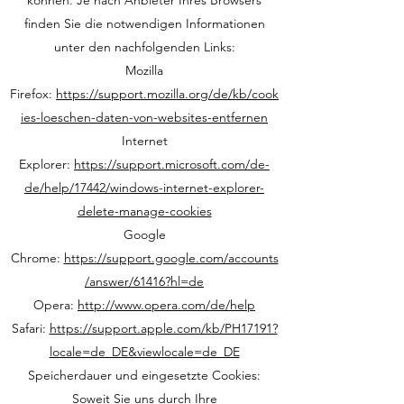
können. Je nach Anbieter Ihres Browsers
finden Sie die notwendigen Informationen
unter den nachfolgenden Links:
Mozilla
Firefox:
https://support.mozilla.org/de/kb/cook
ies-loeschen-daten-von-websites-entfernen
Internet
Explorer:
https://support.microsoft.com/de-
de/help/17442/windows-internet-explorer-
delete-manage-cookies
Google
Chrome:
https://support.google.com/accounts
/answer/61416?hl=de
Opera:
http://www.opera.com/de/help
Safari:
https://support.apple.com/kb/PH17191?
locale=de_DE&viewlocale=de_DE
Speicherdauer und eingesetzte Cookies:
Soweit Sie uns durch Ihre