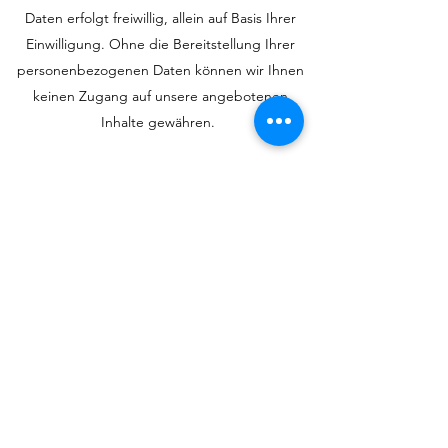
Daten erfolgt freiwillig, allein auf Basis Ihrer
Einwilligung. Ohne die Bereitstellung Ihrer
personenbezogenen Daten können wir Ihnen
keinen Zugang auf unsere angebotenen
Inhalte gewähren.
Newsletter
Art und Zweck der Verarbeitung:
Für die Zustellung unseres Newsletters
erheben wir personenbezogene Daten, die
über eine Eingabemaske an uns übermittelt
werden.
Für eine wirksame Registrierung benötigen wir
eine valide E-Mail-Adresse. Um zu überprüfen,
dass eine Anmeldung tatsächlich durch den
Inhaber einer E-Mail-Adresse erfolgt, setzen
wir das „Double-Opt-in“-Verfahren ein. Hierzu